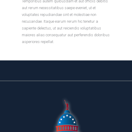
Temporibus autem quibusdam et aut officiis debitis
aut rerum necessitatibus saepe eveniet, ut et
voluptates repudiandae sint et molestiae non
recusandae. Itaque earum rerum hic tenetur a
sapiente delectus, ut aut reiciendis voluptatibus
maiores alias consequatur aut perferendis doloribus
asperiores repellat.