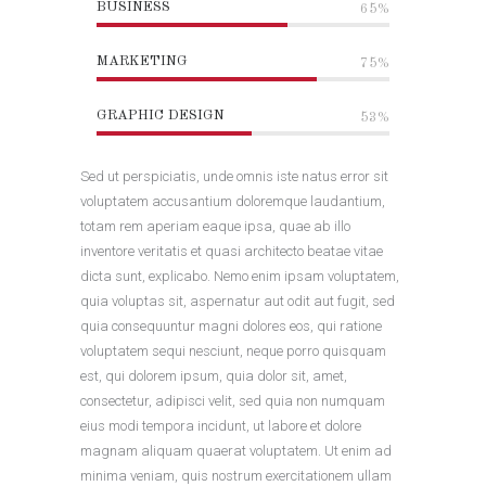
BUSINESS
65%
MARKETING
75%
GRAPHIC DESIGN
53%
Sed ut perspiciatis, unde omnis iste natus error sit
voluptatem accusantium doloremque laudantium,
totam rem aperiam eaque ipsa, quae ab illo
inventore veritatis et quasi architecto beatae vitae
dicta sunt, explicabo. Nemo enim ipsam voluptatem,
quia voluptas sit, aspernatur aut odit aut fugit, sed
quia consequuntur magni dolores eos, qui ratione
voluptatem sequi nesciunt, neque porro quisquam
est, qui dolorem ipsum, quia dolor sit, amet,
consectetur, adipisci velit, sed quia non numquam
eius modi tempora incidunt, ut labore et dolore
magnam aliquam quaerat voluptatem. Ut enim ad
minima veniam, quis nostrum exercitationem ullam