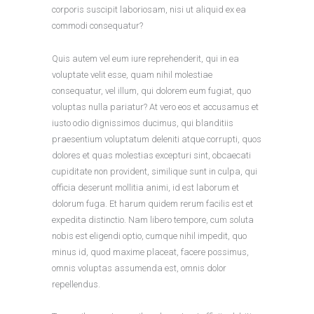
corporis suscipit laboriosam, nisi ut aliquid ex ea
commodi consequatur?
Quis autem vel eum iure reprehenderit, qui in ea
voluptate velit esse, quam nihil molestiae
consequatur, vel illum, qui dolorem eum fugiat, quo
voluptas nulla pariatur? At vero eos et accusamus et
iusto odio dignissimos ducimus, qui blanditiis
praesentium voluptatum deleniti atque corrupti, quos
dolores et quas molestias excepturi sint, obcaecati
cupiditate non provident, similique sunt in culpa, qui
officia deserunt mollitia animi, id est laborum et
dolorum fuga. Et harum quidem rerum facilis est et
expedita distinctio. Nam libero tempore, cum soluta
nobis est eligendi optio, cumque nihil impedit, quo
minus id, quod maxime placeat, facere possimus,
omnis voluptas assumenda est, omnis dolor
repellendus.